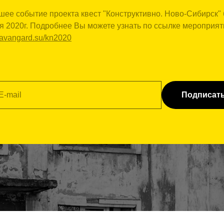
ее событие проекта квест "Конструктивно. Ново-Сибирск" 
я 2020г. Подробнее Вы можете узнать по ссылке мероприят
ibavangard.su/kn2020
Подписат