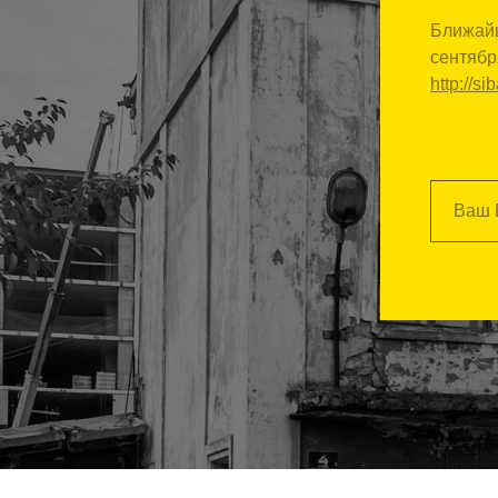
Ближайш
сентябр
http://s