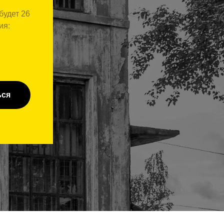
будет 26
ия:
ься